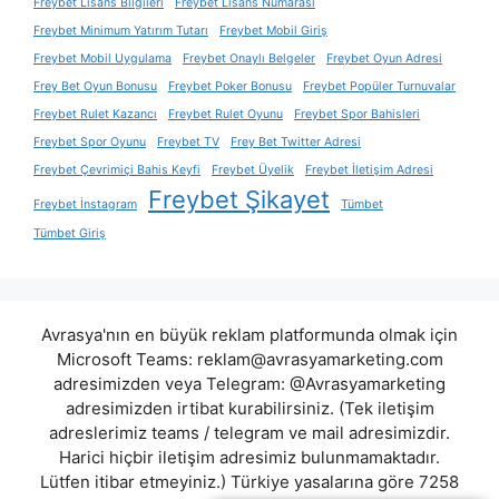
Freybet Lisans Bilgileri
Freybet Lisans Numarası
Freybet Minimum Yatırım Tutarı
Freybet Mobil Giriş
Freybet Mobil Uygulama
Freybet Onaylı Belgeler
Freybet Oyun Adresi
Frey Bet Oyun Bonusu
Freybet Poker Bonusu
Freybet Popüler Turnuvalar
Freybet Rulet Kazancı
Freybet Rulet Oyunu
Freybet Spor Bahisleri
Freybet Spor Oyunu
Freybet TV
Frey Bet Twitter Adresi
Freybet Çevrimiçi Bahis Keyfi
Freybet Üyelik
Freybet İletişim Adresi
Freybet Şikayet
Freybet İnstagram
Tümbet
Tümbet Giriş
Avrasya'nın en büyük reklam platformunda olmak için
Microsoft Teams:
reklam@avrasyamarketing.com
adresimizden veya Telegram: @Avrasyamarketing
adresimizden irtibat kurabilirsiniz. (Tek iletişim
adreslerimiz teams / telegram ve mail adresimizdir.
Harici hiçbir iletişim adresimiz bulunmamaktadır.
Lütfen itibar etmeyiniz.) Türkiye yasalarına göre 7258