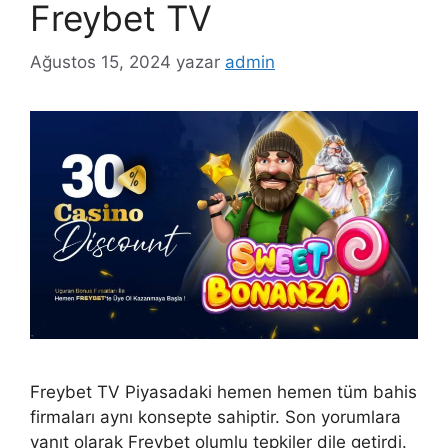
Freybet TV
Ağustos 15, 2024
yazar
admin
Freybet TV Piyasadaki hemen hemen tüm bahis
firmaları aynı konsepte sahiptir. Son yorumlara
yanıt olarak Freybet olumlu tepkiler dile getirdi.