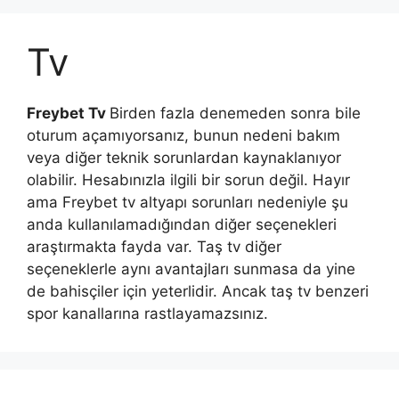
Tv
Freybet Tv
Birden fazla denemeden sonra bile
oturum açamıyorsanız, bunun nedeni bakım
veya diğer teknik sorunlardan kaynaklanıyor
olabilir. Hesabınızla ilgili bir sorun değil. Hayır
ama Freybet tv altyapı sorunları nedeniyle şu
anda kullanılamadığından diğer seçenekleri
araştırmakta fayda var. Taş tv diğer
seçeneklerle aynı avantajları sunmasa da yine
de bahisçiler için yeterlidir. Ancak taş tv benzeri
spor kanallarına rastlayamazsınız.