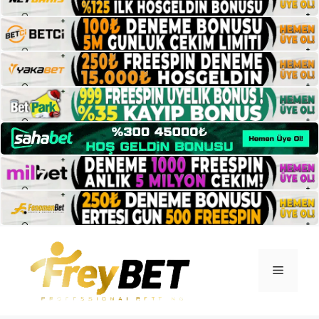
İçeriğe
atla
Menü