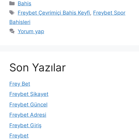
Kategoriler
Bahis
Etiketler
Freybet Çevrimiçi Bahis Keyfi
,
Freybet Spor
Bahisleri
Yorum yap
Son Yazılar
Frey Bet
Freybet Şikayet
Freybet Güncel
Freybet Adresi
Freybet Giriş
Freybet