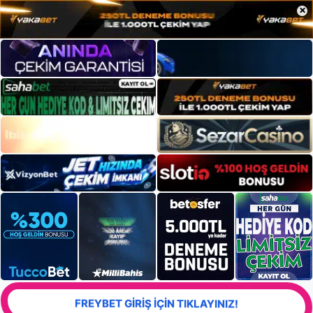
×
FREYBET GİRİŞ İÇİN TIKLAYINIZ!