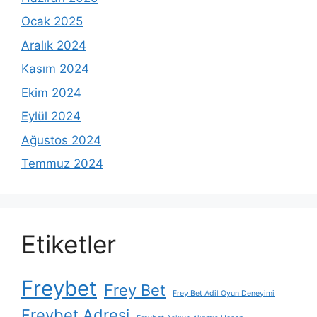
Ocak 2025
Aralık 2024
Kasım 2024
Ekim 2024
Eylül 2024
Ağustos 2024
Temmuz 2024
Etiketler
Freybet
Frey Bet
Frey Bet Adil Oyun Deneyimi
Freybet Adresi