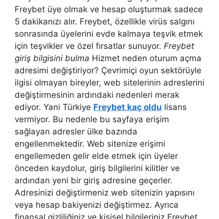
Freybet üye olmak ve hesap oluşturmak sadece
5 dakikanızı alır. Freybet, özellikle virüs salgını
sonrasında üyelerini evde kalmaya teşvik etmek
için teşvikler ve özel fırsatlar sunuyor.
Freybet
giriş bilgisini bulma
Hizmet neden oturum açma
adresimi değiştiriyor? Çevrimiçi oyun sektörüyle
ilgisi olmayan bireyler, web sitelerinin adreslerini
değiştirmesinin ardındaki nedenleri merak
ediyor. Yani Türkiye
Freybet kaç oldu
lisans
vermiyor. Bu nedenle bu sayfaya erişim
sağlayan adresler ülke bazında
engellenmektedir. Web sitenize erişimi
engellemeden gelir elde etmek için üyeler
önceden kaydolur, giriş bilgilerini kilitler ve
ardından yeni bir giriş adresine geçerler.
Adresinizi değiştirmeniz web sitenizin yapısını
veya hesap bakiyenizi değiştirmez. Ayrıca
finansal gizliliğiniz ve kişisel bilgileriniz Freybet