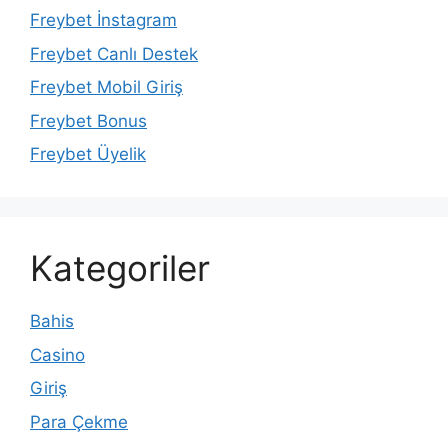
Freybet İnstagram
Freybet Canlı Destek
Freybet Mobil Giriş
Freybet Bonus
Freybet Üyelik
Kategoriler
Bahis
Casino
Giriş
Para Çekme