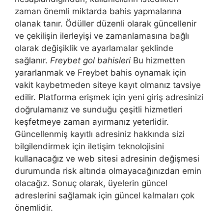
zaman önemli miktarda bahis yapmalarına
olanak tanır. Ödüller düzenli olarak güncellenir
ve çekilişin ilerleyişi ve zamanlamasına bağlı
olarak değişiklik ve ayarlamalar şeklinde
sağlanır.
Freybet gol bahisleri
Bu hizmetten
yararlanmak ve Freybet bahis oynamak için
vakit kaybetmeden siteye kayıt olmanız tavsiye
edilir. Platforma erişmek için yeni giriş adresinizi
doğrulamanız ve sunduğu çeşitli hizmetleri
keşfetmeye zaman ayırmanız yeterlidir.
Güncellenmiş kayıtlı adresiniz hakkında sizi
bilgilendirmek için iletişim teknolojisini
kullanacağız ve web sitesi adresinin değişmesi
durumunda risk altında olmayacağınızdan emin
olacağız. Sonuç olarak, üyelerin güncel
adreslerini sağlamak için güncel kalmaları çok
önemlidir.