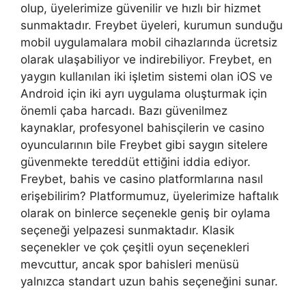
olup, üyelerimize güvenilir ve hızlı bir hizmet
sunmaktadır. Freybet üyeleri, kurumun sunduğu
mobil uygulamalara mobil cihazlarında ücretsiz
olarak ulaşabiliyor ve indirebiliyor. Freybet, en
yaygın kullanılan iki işletim sistemi olan iOS ve
Android için iki ayrı uygulama oluşturmak için
önemli çaba harcadı. Bazı güvenilmez
kaynaklar, profesyonel bahisçilerin ve casino
oyuncularının bile Freybet gibi saygın sitelere
güvenmekte tereddüt ettiğini iddia ediyor.
Freybet, bahis ve casino platformlarına nasıl
erişebilirim? Platformumuz, üyelerimize haftalık
olarak on binlerce seçenekle geniş bir oylama
seçeneği yelpazesi sunmaktadır. Klasik
seçenekler ve çok çeşitli oyun seçenekleri
mevcuttur, ancak spor bahisleri menüsü
yalnızca standart uzun bahis seçeneğini sunar.