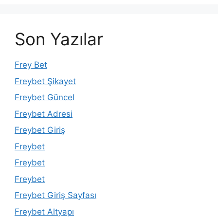
Son Yazılar
Frey Bet
Freybet Şikayet
Freybet Güncel
Freybet Adresi
Freybet Giriş
Freybet
Freybet
Freybet
Freybet Giriş Sayfası
Freybet Altyapı