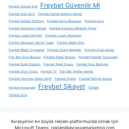
Freybet Güvenilir Mi
Freybet Güncel Site
Freybet Hızlı Giriş
Freybet Kaliteli Bahisin Adresi
Freybet Kaliteli Platform
Freybet Kayıp Bonusları
Freybet Kayıt
Freybet Kesintisiz Destek
Freybet Kullanıcı Merkezli Şirket
Freybet Lisans Bilgileri
Freybet Lisans Numarası
Freybet Minimum Yatırım Tutarı
Freybet Mobil Giriş
Freybet Mobil Uygulama
Freybet Onaylı Belgeler
Freybet Oyun Adresi
Frey Bet Oyun Bonusu
Freybet Poker Bonusu
Freybet Popüler Turnuvalar
Freybet Rulet Kazancı
Freybet Rulet Oyunu
Freybet Spor Bahisleri
Freybet Spor Oyunu
Freybet TV
Frey Bet Twitter Adresi
Freybet Çevrimiçi Bahis Keyfi
Freybet Üyelik
Freybet İletişim Adresi
Freybet Şikayet
Freybet İnstagram
Tümbet
Tümbet Giriş
Avrasya'nın en büyük reklam platformunda olmak için
Microsoft Teams:
reklam@avrasyamarketing.com