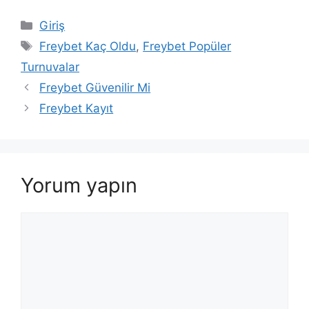
Kategoriler
Giriş
Etiketler
Freybet Kaç Oldu
,
Freybet Popüler
Turnuvalar
Freybet Güvenilir Mi
Freybet Kayıt
Yorum yapın
Yorum