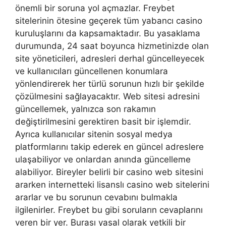
önemli bir soruna yol açmazlar. Freybet
sitelerinin ötesine geçerek tüm yabancı casino
kuruluşlarını da kapsamaktadır. Bu yasaklama
durumunda, 24 saat boyunca hizmetinizde olan
site yöneticileri, adresleri derhal güncelleyecek
ve kullanıcıları güncellenen konumlara
yönlendirerek her türlü sorunun hızlı bir şekilde
çözülmesini sağlayacaktır. Web sitesi adresini
güncellemek, yalnızca son rakamın
değiştirilmesini gerektiren basit bir işlemdir.
Ayrıca kullanıcılar sitenin sosyal medya
platformlarını takip ederek en güncel adreslere
ulaşabiliyor ve onlardan anında güncelleme
alabiliyor. Bireyler belirli bir casino web sitesini
ararken internetteki lisanslı casino web sitelerini
ararlar ve bu sorunun cevabını bulmakla
ilgilenirler. Freybet bu gibi soruların cevaplarını
veren bir yer. Burası yasal olarak yetkili bir