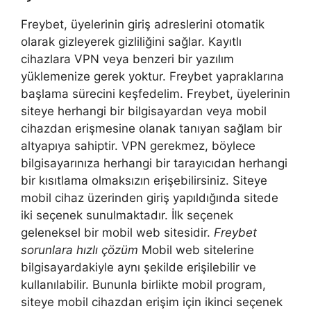
Freybet, üyelerinin giriş adreslerini otomatik
olarak gizleyerek gizliliğini sağlar. Kayıtlı
cihazlara VPN veya benzeri bir yazılım
yüklemenize gerek yoktur. Freybet yapraklarına
başlama sürecini keşfedelim. Freybet, üyelerinin
siteye herhangi bir bilgisayardan veya mobil
cihazdan erişmesine olanak tanıyan sağlam bir
altyapıya sahiptir. VPN gerekmez, böylece
bilgisayarınıza herhangi bir tarayıcıdan herhangi
bir kısıtlama olmaksızın erişebilirsiniz. Siteye
mobil cihaz üzerinden giriş yapıldığında sitede
iki seçenek sunulmaktadır. İlk seçenek
geleneksel bir mobil web sitesidir.
Freybet
sorunlara hızlı çözüm
Mobil web sitelerine
bilgisayardakiyle aynı şekilde erişilebilir ve
kullanılabilir. Bununla birlikte mobil program,
siteye mobil cihazdan erişim için ikinci seçenek