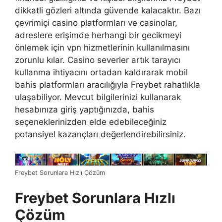
dikkatli gözleri altında güvende kalacaktır. Bazı
çevrimiçi casino platformları ve casinolar,
adreslere erişimde herhangi bir gecikmeyi
önlemek için vpn hizmetlerinin kullanılmasını
zorunlu kılar. Casino severler artık tarayıcı
kullanma ihtiyacını ortadan kaldırarak mobil
bahis platformları aracılığıyla Freybet rahatlıkla
ulaşabiliyor. Mevcut bilgilerinizi kullanarak
hesabınıza giriş yaptığınızda, bahis
seçeneklerinizden elde edebileceğiniz
potansiyel kazançları değerlendirebilirsiniz.
Freybet Sorunlara Hızlı Çözüm
Freybet Sorunlara Hızlı
Çözüm