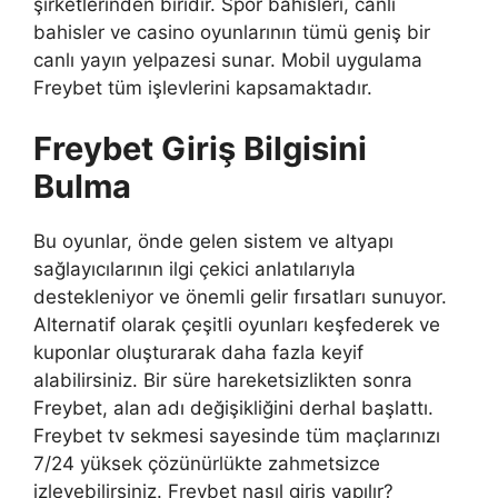
şirketlerinden biridir. Spor bahisleri, canlı
bahisler ve casino oyunlarının tümü geniş bir
canlı yayın yelpazesi sunar. Mobil uygulama
Freybet tüm işlevlerini kapsamaktadır.
Freybet Giriş Bilgisini
Bulma
Bu oyunlar, önde gelen sistem ve altyapı
sağlayıcılarının ilgi çekici anlatılarıyla
destekleniyor ve önemli gelir fırsatları sunuyor.
Alternatif olarak çeşitli oyunları keşfederek ve
kuponlar oluşturarak daha fazla keyif
alabilirsiniz. Bir süre hareketsizlikten sonra
Freybet, alan adı değişikliğini derhal başlattı.
Freybet tv sekmesi sayesinde tüm maçlarınızı
7/24 yüksek çözünürlükte zahmetsizce
izleyebilirsiniz. Freybet nasıl giriş yapılır?