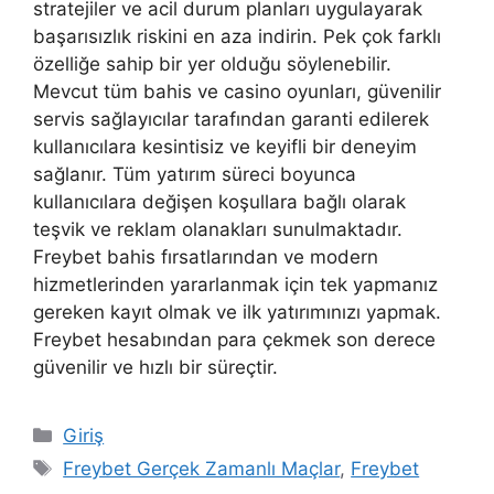
stratejiler ve acil durum planları uygulayarak
başarısızlık riskini en aza indirin. Pek çok farklı
özelliğe sahip bir yer olduğu söylenebilir.
Mevcut tüm bahis ve casino oyunları, güvenilir
servis sağlayıcılar tarafından garanti edilerek
kullanıcılara kesintisiz ve keyifli bir deneyim
sağlanır. Tüm yatırım süreci boyunca
kullanıcılara değişen koşullara bağlı olarak
teşvik ve reklam olanakları sunulmaktadır.
Freybet bahis fırsatlarından ve modern
hizmetlerinden yararlanmak için tek yapmanız
gereken kayıt olmak ve ilk yatırımınızı yapmak.
Freybet hesabından para çekmek son derece
güvenilir ve hızlı bir süreçtir.
Kategoriler
Giriş
Etiketler
Freybet Gerçek Zamanlı Maçlar
,
Freybet