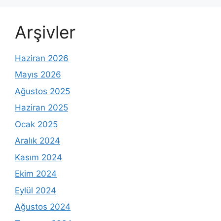
Arşivler
Haziran 2026
Mayıs 2026
Ağustos 2025
Haziran 2025
Ocak 2025
Aralık 2024
Kasım 2024
Ekim 2024
Eylül 2024
Ağustos 2024