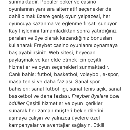
sunmaktadır. Popüler poker ve casino
oyunlarının yanı sıra alternatif seçenekler de
dahil olmak üzere geniş oyun yelpazesi, her
oyuncuya kazanma ve eğlenme fırsatı sunuyor.
Kayıt işlemini tamamladıktan sonra yatırdığınız
paraları ve üye olarak kazandığınız bonusları
kullanarak Freybet casino oyunlarını oynamaya
başlayabilirsiniz. Web sitesi, heyecanı
paylaşmak ve kar elde etmek için çeşitli
hizmetler ve oyun seçenekleri sunmaktadır.
Canlı bahis: futbol, basketbol, voleybol, e-spor,
masa tenisi ve daha fazlası. Sanal spor
bahisleri: sanal futbol ligi, sanal tenis açık, sanal
basketbol ve daha fazlası.
Freybet üyelere özel
ödüller
Çeşitli hizmetler ve oyun içerikleri
sunarak her zaman müşteri beklentilerini
aşmaya çalışın ve yalnızca üyelere özel
kampanyalar ve avantajlar sağlayın. Etkili