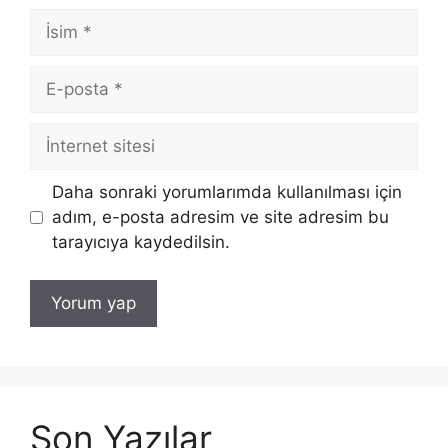
İsim
E-
posta
İnternet
sitesi
Daha sonraki yorumlarımda kullanılması için
adım, e-posta adresim ve site adresim bu
tarayıcıya kaydedilsin.
Son Yazılar