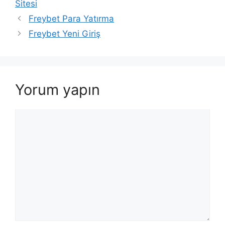
Sitesi
Freybet Para Yatırma
Freybet Yeni Giriş
Yorum yapın
Yorum