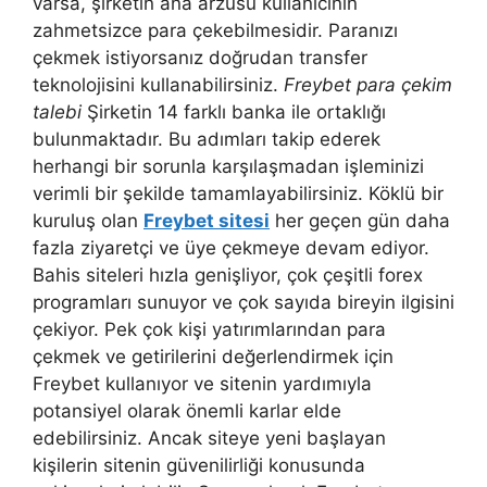
varsa, şirketin ana arzusu kullanıcının
zahmetsizce para çekebilmesidir. Paranızı
çekmek istiyorsanız doğrudan transfer
teknolojisini kullanabilirsiniz.
Freybet para çekim
talebi
Şirketin 14 farklı banka ile ortaklığı
bulunmaktadır. Bu adımları takip ederek
herhangi bir sorunla karşılaşmadan işleminizi
verimli bir şekilde tamamlayabilirsiniz. Köklü bir
kuruluş olan
Freybet sitesi
her geçen gün daha
fazla ziyaretçi ve üye çekmeye devam ediyor.
Bahis siteleri hızla genişliyor, çok çeşitli forex
programları sunuyor ve çok sayıda bireyin ilgisini
çekiyor. Pek çok kişi yatırımlarından para
çekmek ve getirilerini değerlendirmek için
Freybet kullanıyor ve sitenin yardımıyla
potansiyel olarak önemli karlar elde
edebilirsiniz. Ancak siteye yeni başlayan
kişilerin sitenin güvenilirliği konusunda