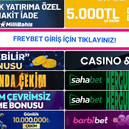
FREYBET GİRİŞ İÇİN TIKLAYINIZ!