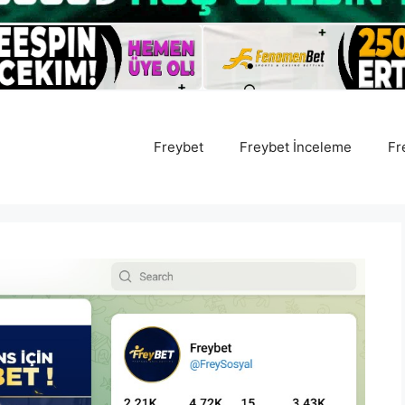
Freybet
Freybet İnceleme
Fr