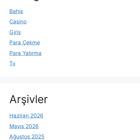
Bahis
Casino
Giriş
Para Çekme
Para Yatırma
Tv
Arşivler
Haziran 2026
Mayıs 2026
Ağustos 2025