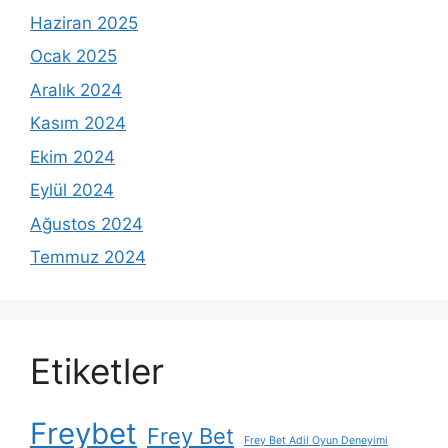
Haziran 2025
Ocak 2025
Aralık 2024
Kasım 2024
Ekim 2024
Eylül 2024
Ağustos 2024
Temmuz 2024
Etiketler
Freybet
Frey Bet
Frey Bet Adil Oyun Deneyimi